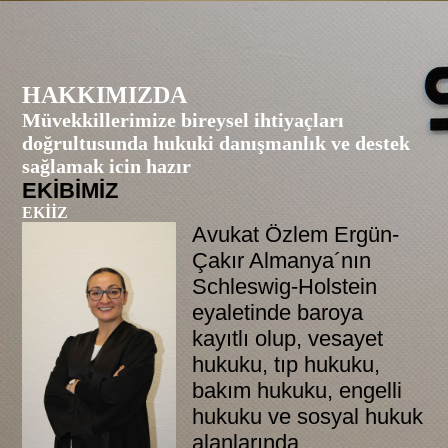
HAKKIMIZDA
Müvekkillerimize bireysel ihtiyaçları
doğrultusunda hukuki danışmanlık ve destek
sağlamak icin hazır
EKİBİMİZ
EKİİZ
Avukat Özlem Ergün-
Çakır Almanya´nın
Schleswig-Holstein
eyaletinde baroya
kayıtlı olup, vesayet
hukuku, tıp hukuku,
bakım hukuku, engelli
hukuku ve sosyal hukuk
alanlarında