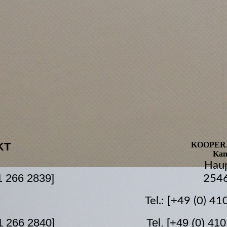
KT
KOOPER
Kanz
Haup
21 266 2839]
2546
Tel.: [+49 (0) 41
1 266 2840]
Tel. [+49 (0) 410