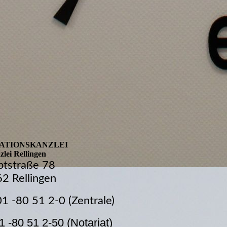
ATIONSKANZLEI
lei Rellingen
tstraße 78
2 Rellingen
01 -80 51 2-0 (Zentrale)
1 -80 51 2-50 (Notariat)